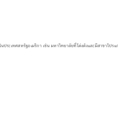
นประเทศสหรัฐอเมริกา เช่น มหาวิทยาลัยที่โด่งดังและมีสาขาโปร