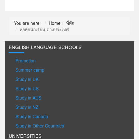
You are here:
Home
ที่พัก
หอพักนักเรียน ต่างประเทศ
ENGLISH LANGUAGE SCHOOLS
Promotion
Summer camp
Study in UK
Study in US
Study in AUS
Study in NZ
Study in Canada
Study in Other Countries
UNIVERSITIES