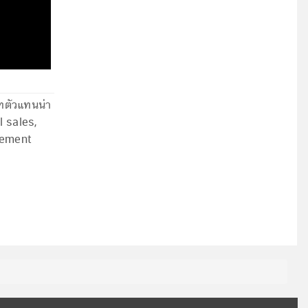
ทตัวแทนน่า
l sales,
agement